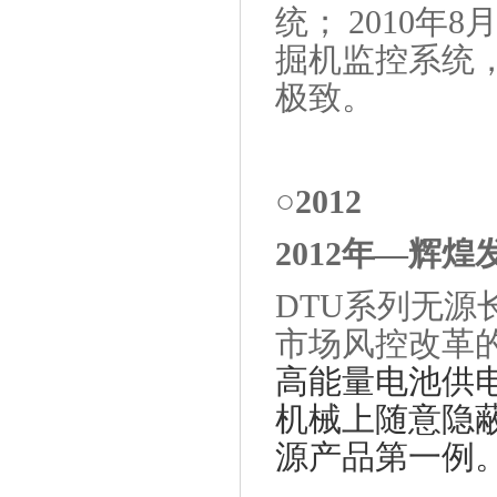
统；
2010
年
8
掘机监控系统
极致。
○
2012
2012
年—辉煌
DTU
系列无源
市场风控改革
高能量电池供
机械上随意隐
源产品第一例