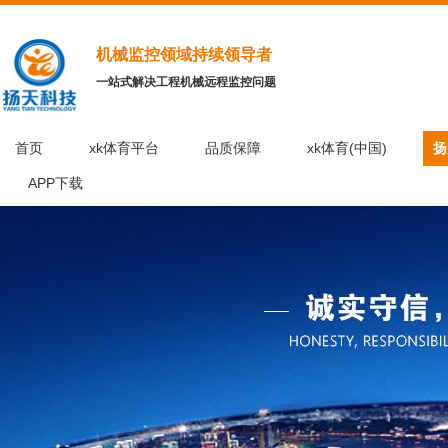
机械监控领域持续领导者
一站式解决工程机械远程监控问题
首页
xk体育平台
品质保障
xk体育(中国)
扬
APP下载