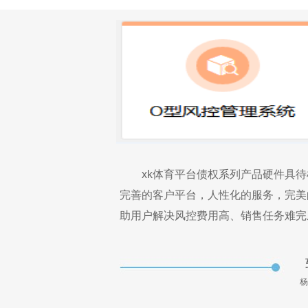
xk体育平台债权系列产品硬件具待
完善的客户平台，人性化的服务，完美
助用户解决风控费用高、销售任务难完
杨