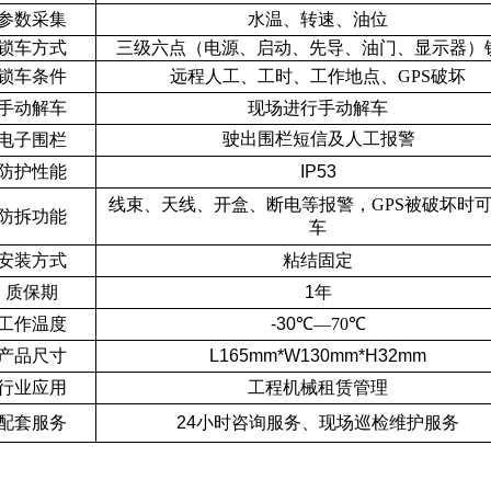
参数采集
水温、转速、油位
锁车方式
三级六点（电源、启动、先导、油门、显示器）
锁车条件
远程人工、工时、工作地点、
GPS
破坏
手动解车
现场进行手动解车
驶出围栏短信及人工报警
电子围栏
防护性能
IP53
线束、天线、开盒、断电等报警，
GPS
被破坏时
防拆功能
车
安装方式
粘结固定
质保期
1
年
工作温度
-30
℃
—70
℃
产品尺寸
L165mm*W130mm*H32mm
行业应用
工程机械租赁管理
配套服务
24
小时咨询服务、现场巡检维护服务