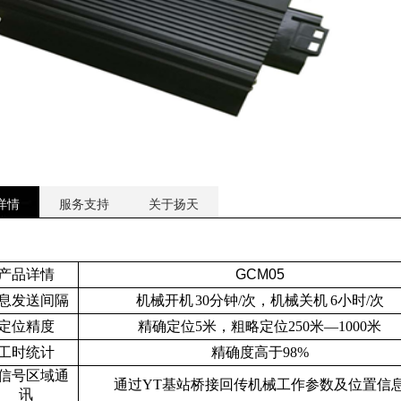
详情
服务支持
关于扬天
产品详情
GCM05
息发送间隔
机械开机
30
分钟
/
次，机械关机
6
小时
/
次
定位精度
精确定位
5
米，粗略定位
250
米
—1000
米
工时统计
精确度高于
98%
信号区域通
通过
YT
基站桥接回传机械工作参数及位置信
讯