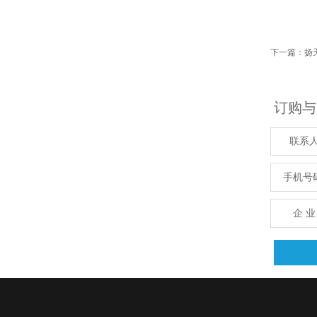
下一篇：扬
订购与
联系
手机号
企 业